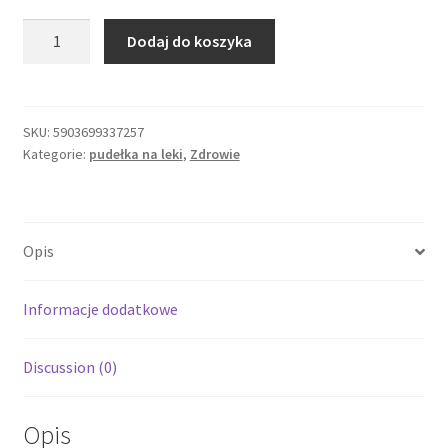
ilość
Dodaj do koszyka
POJEMNIK
KASETKA
NA
LEKI
SKU:
5903699337257
Kategorie:
pudełka na leki
,
Zdrowie
PUDEŁKO
cylinder
Transparent
7
Opis
dni
Informacje dodatkowe
Discussion (0)
Opis