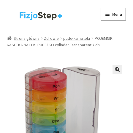
Przejdź
Przejdź
Menu
do
do
nawigacji
treści
Kinesiology taping
Strona główna
Zdrowie
pudełka na leki
POJEMNIK
KASETKA NA LEKI PUDEŁKO cylinder Transparent 7 dni
Wyposażenie gabinetów
Akcesoria
Rehabilitacja / trening
Rozwiń
Zdrowie
menu
potom
.
Strona główna