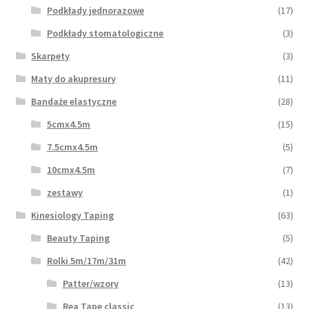
Podkłady jednorazowe
(17)
Podkłady stomatologiczne
(3)
Skarpety
(3)
Maty do akupresury
(11)
Bandaże elastyczne
(28)
5cmx4.5m
(15)
7.5cmx4.5m
(5)
10cmx4.5m
(7)
zestawy
(1)
Kinesiology Taping
(63)
Beauty Taping
(5)
Rolki 5m/17m/31m
(42)
Patter/wzory
(13)
Rea Tape classic
(13)