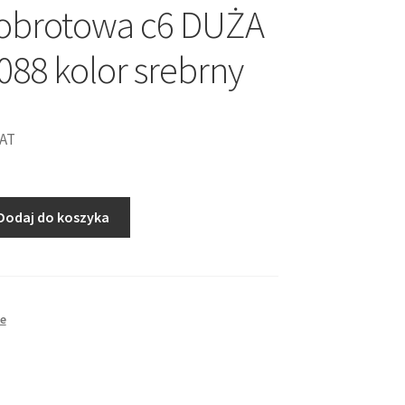
obrotowa c6 DUŻA
88 kolor srebrny
VAT
Dodaj do koszyka
a
e