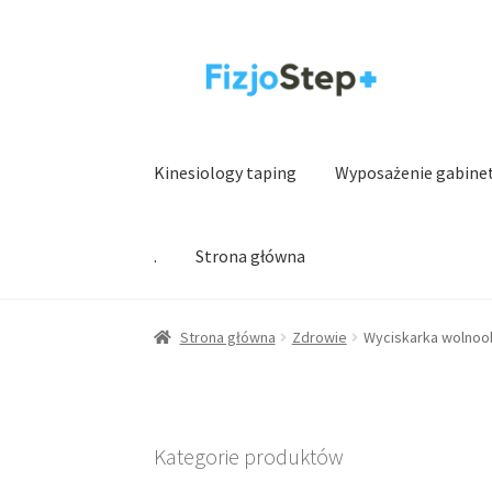
Przejdź
Przejdź
do
do
nawigacji
treści
Kinesiology taping
Wyposażenie gabine
.
Strona główna
Strona główna
Zdrowie
Wyciskarka wolnoo
Kategorie produktów