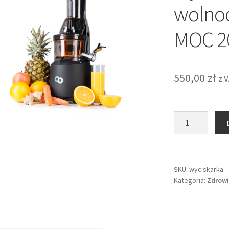
wolno
MOC 20
550,00
zł
z 
ilość
Wyciskarka
wolnoobrotow
c6
DUŻA
SKU:
wyciskarka
Kategoria:
Zdrowi
MOC
2088
kolor
srebrny