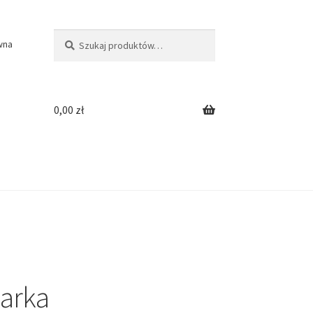
Szukaj:
Szukaj
wna
0,00
zł
arka