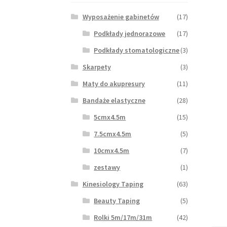
Wyposażenie gabinetów
(17)
Podkłady jednorazowe
(17)
Podkłady stomatologiczne
(3)
Skarpety
(3)
Maty do akupresury
(11)
Bandaże elastyczne
(28)
5cmx4.5m
(15)
7.5cmx4.5m
(5)
10cmx4.5m
(7)
zestawy
(1)
Kinesiology Taping
(63)
Beauty Taping
(5)
Rolki 5m/17m/31m
(42)