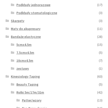
Podkłady jednorazowe
(17)
Podkłady stomatologiczne
(3)
Skarpety
(3)
Maty do akupresury
(11)
Bandaże elastyczne
(28)
5cmx4.5m
(15)
7.5cmx4.5m
(5)
10cmx4.5m
(7)
zestawy
(1)
Kinesiology Taping
(63)
Beauty Taping
(5)
Rolki 5m/17m/31m
(42)
Patter/wzory
(13)