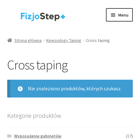
Przejdź
Przejdź
Menu
do
do
nawigacji
treści
Kinesiology taping
Strona główna
Kinesiology Taping
Cross taping
Wyposażenie gabinetów
Cross taping
Akcesoria
Rehabilitacja / trening
Nie znaleziono produktów, których szukasz.
Rozwiń
Zdrowie
menu
potom
.
Kategorie produktów
Strona główna
Wyposażenie gabinetów
(17)