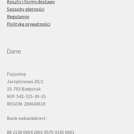
Koszty i formy dostawy
Sposoby płatności
Regulamin
Polityka prywatności
Dane
Fizjostep
Jarzębinowa 20/2
15-793 Białystok
NIP: 542-315-30-15
REGON: 200643619
Bank vwbankdirect :
88 2130 0004 2001 0570 3335 0001