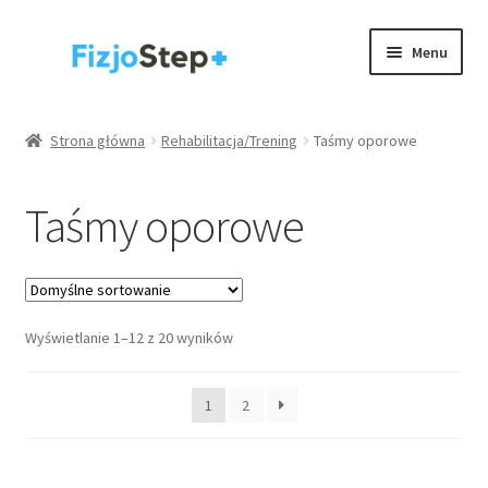
Przejdź
Przejdź
Menu
do
do
nawigacji
treści
Kinesiology taping
Strona główna
Rehabilitacja/Trening
Taśmy oporowe
Wyposażenie gabinetów
Taśmy oporowe
Akcesoria
Rehabilitacja / trening
Rozwiń
Wyświetlanie 1–12 z 20 wyników
Zdrowie
menu
potom
.
1
2
Strona główna