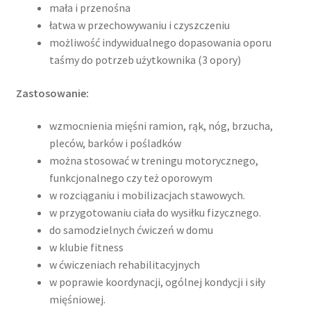
mała i przenośna
łatwa w przechowywaniu i czyszczeniu
możliwość indywidualnego dopasowania oporu
taśmy do potrzeb użytkownika (3 opory)
Zastosowanie:
wzmocnienia mięśni ramion, rąk, nóg, brzucha,
pleców, barków i pośladków
można stosować w treningu motorycznego,
funkcjonalnego czy też oporowym
w rozciąganiu i mobilizacjach stawowych.
w przygotowaniu ciała do wysiłku fizycznego.
do samodzielnych ćwiczeń w domu
w klubie fitness
w ćwiczeniach rehabilitacyjnych
w poprawie koordynacji, ogólnej kondycji i siły
mięśniowej.