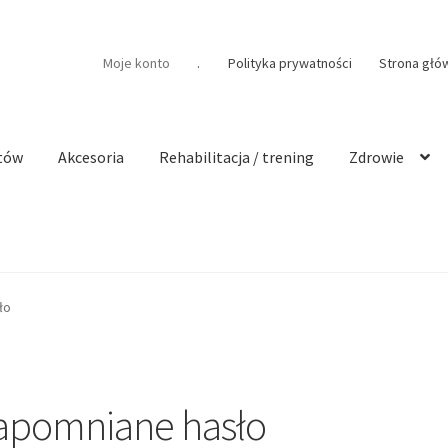
Moje konto
.
Polityka prywatności
Strona głó
tów
Akcesoria
Rehabilitacja / trening
Zdrowie
ło
apomniane hasło