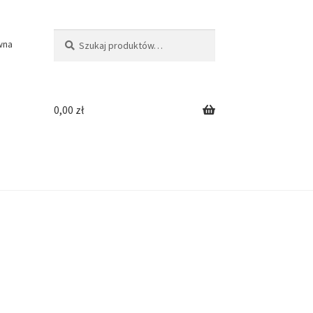
Szukaj:
Szukaj
wna
0,00
zł