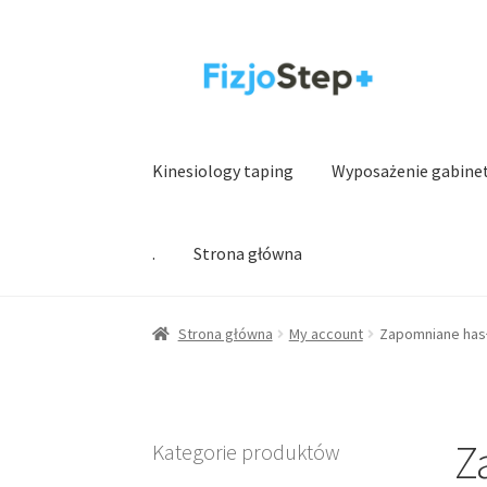
Przejdź
Przejdź
do
do
nawigacji
treści
Kinesiology taping
Wyposażenie gabine
.
Strona główna
Strona główna
My account
Zapomniane has
Z
Kategorie produktów