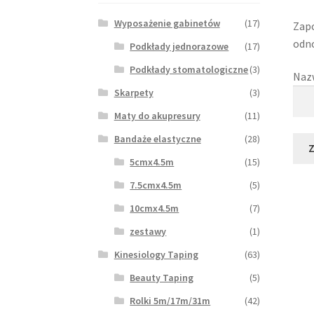
Wyposażenie gabinetów
(17)
Zapo
odno
Podkłady jednorazowe
(17)
Podkłady stomatologiczne
(3)
Nazw
Skarpety
(3)
Maty do akupresury
(11)
Bandaże elastyczne
(28)
Z
5cmx4.5m
(15)
7.5cmx4.5m
(5)
10cmx4.5m
(7)
zestawy
(1)
Kinesiology Taping
(63)
Beauty Taping
(5)
Rolki 5m/17m/31m
(42)