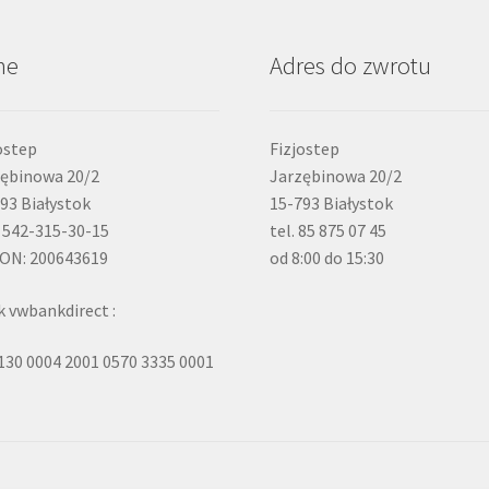
ne
Adres do zwrotu
ostep
Fizjostep
ębinowa 20/2
Jarzębinowa 20/2
93 Białystok
15-793 Białystok
 542-315-30-15
tel. 85 875 07 45
ON: 200643619
od 8:00 do 15:30
 vwbankdirect :
130 0004 2001 0570 3335 0001