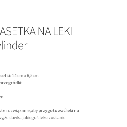
ASETKA NA LEKI
linder
setki:
14 cm x 6,5cm
przegródki:
cm
oste rozwiązanie,aby
przygotować leki na
wy,że dawka jakiegoś leku zostanie