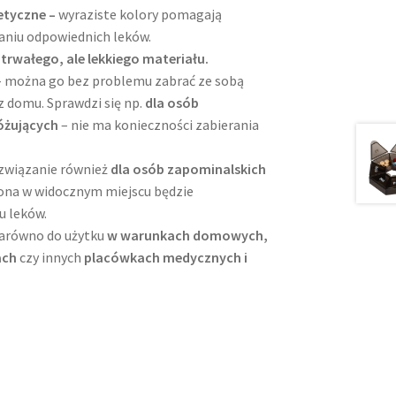
tetyczne –
wyraziste kolory pomagają
niu odpowiednich leków.
 trwałego, ale lekkiego materiału.
– można go bez problemu zabrać ze sobą
 domu. Sprawdzi się np.
dla osób
óżujących
– nie ma konieczności zabierania
.
ozwiązanie również
dla osób zapominalskich
ona w widocznym miejscu będzie
u leków.
zarówno do użytku
w warunkach domowych,
ach
czy innych
placówkach medycznych i