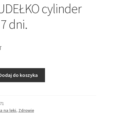
UDEŁKO cylinder
7 dni.
T
Dodaj do koszyka
71
a na leki
,
Zdrowie