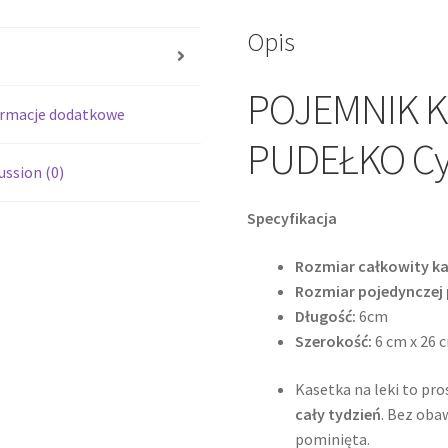
dni.
Opis
s
POJEMNIK K
ormacje dodatkowe
PUDEŁKO Cy
ussion (0)
Specyfikacja
Rozmiar całkowity ka
Rozmiar pojedynczej 
Długość:
6cm
Szerokość:
6 cm x 26 
Kasetka na leki to pr
cały tydzień
. Bez oba
pominięta.