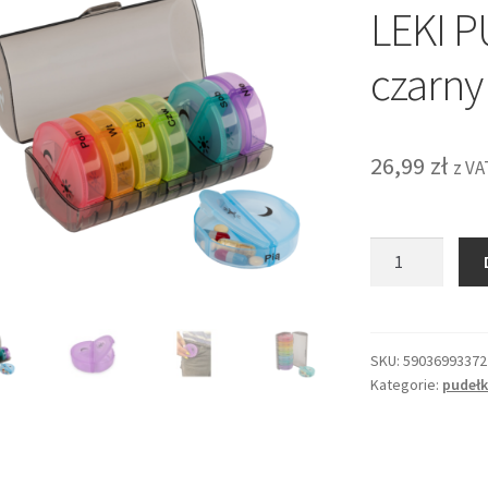
LEKI P
czarny 
26,99
zł
z VA
ilość
POJEMNIK
KASETKA
NA
LEKI
SKU:
59036993372
Kategorie:
pudełk
PUDEŁKO
cylinder
czarny
7