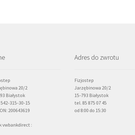
ne
Adres do zwrotu
ostep
Fizjostep
ębinowa 20/2
Jarzębinowa 20/2
93 Białystok
15-793 Białystok
 542-315-30-15
tel. 85 875 07 45
ON: 200643619
od 8:00 do 15:30
 vwbankdirect :