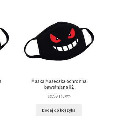
a
Maska Maseczka ochronna
bawełniana 02
19,90
zł
z VAT
Dodaj do koszyka