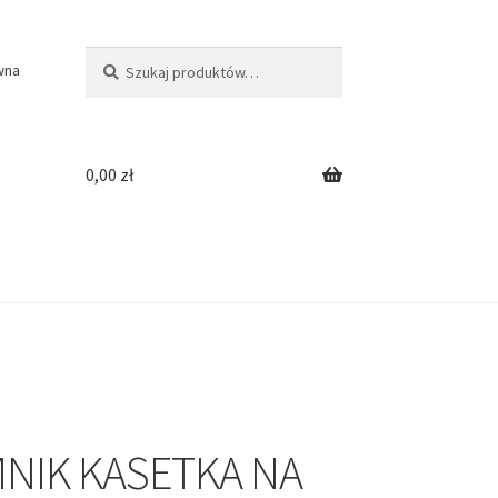
Szukaj:
Szukaj
wna
0,00
zł
NIK KASETKA NA