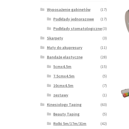
Wyposażenie gabinetów
(17)
Podkłady jednorazowe
(17)
Podkłady stomatologiczne
(3)
Skarpety
(3)
Maty do akupresury
(11)
Bandaże elastyczne
(28)
5cmx4.5m
(15)
7.5cmx4.5m
(5)
10cmx4.5m
(7)
zestawy
(1)
Kinesiology Taping
(63)
Beauty Taping
(5)
Rolki 5m/17m/31m
(42)