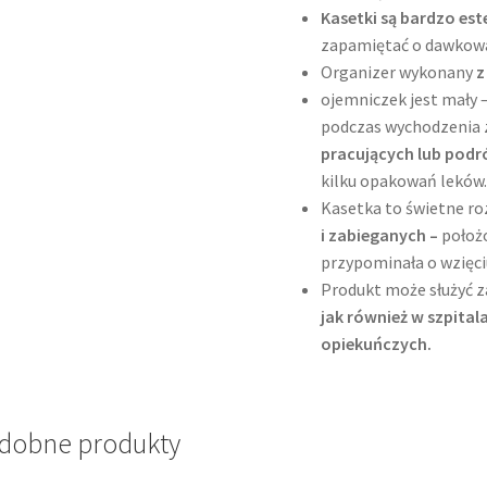
Kasetki są bardzo es
zapamiętać o dawkowa
Organizer wykonany
z
ojemniczek jest mały 
podczas wychodzenia z
pracujących lub podr
kilku opakowań leków
Kasetka to świetne r
i zabieganych –
położ
przypominała o wzięci
Produkt może służyć 
jak również w szpital
opiekuńczych.
dobne produkty