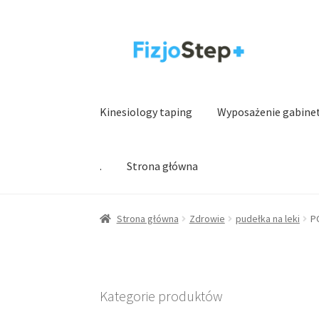
Przejdź
Przejdź
do
do
nawigacji
treści
Kinesiology taping
Wyposażenie gabine
.
Strona główna
Strona główna
Zdrowie
pudełka na leki
P
Kategorie produktów