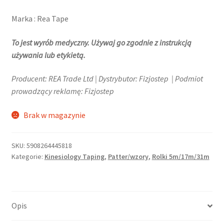
Marka : Rea Tape
To jest wyrób medyczny. Używaj go zgodnie z instrukcją
używania lub etykietą.
Producent: REA Trade Ltd | Dystrybutor: Fizjostep | Podmiot
prowadzący reklamę: Fizjostep
Brak w magazynie
SKU:
5908264445818
Kategorie:
Kinesiology Taping
,
Patter/wzory
,
Rolki 5m/17m/31m
Opis