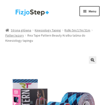
Przejdź
Przejdź
Menu
do
do
nawigacji
treści
Kinesiology taping
Strona główna
Kinesiology Taping
Rolki 5m/17m/31m
Patter/wzory
Rea Tape Pattern Beauty Kratka taśma do
Wyposażenie gabinetów
Kinesiology tapingu
Akcesoria
Rehabilitacja / trening
Rozwiń
Zdrowie
menu
potom
.
Strona główna