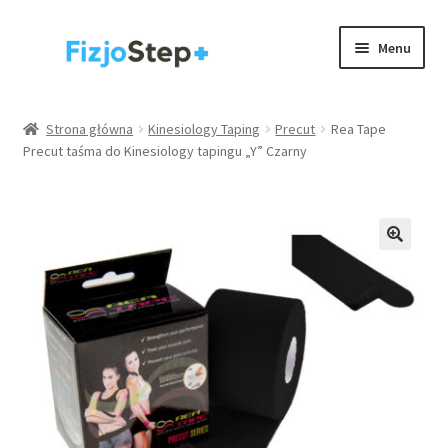
Przejdź
Przejdź
Menu
do
do
nawigacji
treści
Kinesiology taping
Strona główna
Kinesiology Taping
Precut
Rea Tape
Precut taśma do Kinesiology tapingu „Y” Czarny
Wyposażenie gabinetów
Akcesoria
Rehabilitacja / trening
Rozwiń
Zdrowie
menu
potom
.
Strona główna