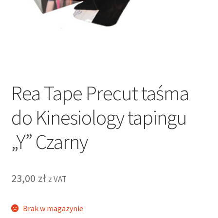
Rea Tape Precut taśma
do Kinesiology tapingu
„Y” Czarny
23,00
zł
z VAT
Brak w magazynie