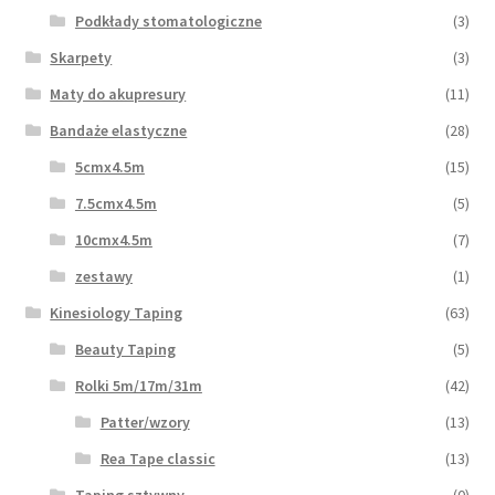
Podkłady stomatologiczne
(3)
Skarpety
(3)
Maty do akupresury
(11)
Bandaże elastyczne
(28)
5cmx4.5m
(15)
7.5cmx4.5m
(5)
10cmx4.5m
(7)
zestawy
(1)
Kinesiology Taping
(63)
Beauty Taping
(5)
Rolki 5m/17m/31m
(42)
Patter/wzory
(13)
Rea Tape classic
(13)