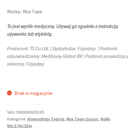
Marka : Rea Tape
To jest wyrób medyczny. Używaj go zgodnie z instrukcją
używania lub etykietą.
Producent: TS Co.Ltd. | Dystrybutor: Fizjostep | Podmiot
odpowiedzialny :MedEnvoy Global BV | Podmiot prowadzący
reklamę: Fizjostep
Brak w magazynie
SKU:
5903699335185
Kategorie:
Kinesiology Taping
,
Rea Tape classic
,
Rolki
5m/17m/31m