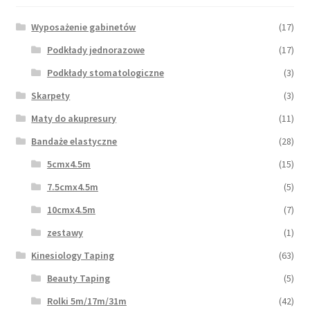
Wyposażenie gabinetów
(17)
Podkłady jednorazowe
(17)
Podkłady stomatologiczne
(3)
Skarpety
(3)
Maty do akupresury
(11)
Bandaże elastyczne
(28)
5cmx4.5m
(15)
7.5cmx4.5m
(5)
10cmx4.5m
(7)
zestawy
(1)
Kinesiology Taping
(63)
Beauty Taping
(5)
Rolki 5m/17m/31m
(42)