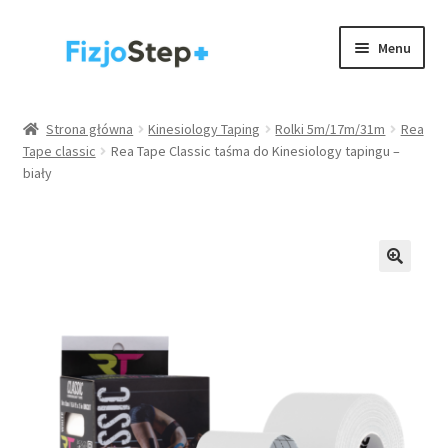
Przejdź
Przejdź
Menu
do
do
nawigacji
treści
Kinesiology taping
Strona główna
Kinesiology Taping
Rolki 5m/17m/31m
Rea
Tape classic
Rea Tape Classic taśma do Kinesiology tapingu –
Wyposażenie gabinetów
biały
Akcesoria
Rehabilitacja / trening
Rozwiń
Zdrowie
menu
potom
.
Strona główna