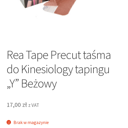
Rea Tape Precut taśma
do Kinesiology tapingu
„Y” Beżowy
17,00
zł
z VAT
Brak w magazynie