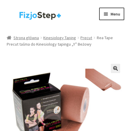
Przejdź
Przejdź
Menu
do
do
nawigacji
treści
Kinesiology taping
Strona główna
Kinesiology Taping
Precut
Rea Tape
Precut taśma do Kinesiology tapingu „Y” Beżowy
Wyposażenie gabinetów
Akcesoria
Rehabilitacja / trening
Rozwiń
Zdrowie
menu
potom
.
Strona główna