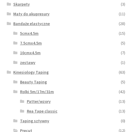
Skarpety
(3)
Maty do akupresury
(11)
Bandaże elastyczne
(28)
5cmx4.5m
(15)
7.5cmx4.5m
(5)
10cmx4.5m
(7)
zestawy
(1)
Kinesiology Taping
(63)
Beauty Taping
(5)
Rolki 5m/17m/31m
(42)
Patter/wzory
(13)
Rea Tape classic
(13)
Taping sztywny
(0)
Precut
(12)