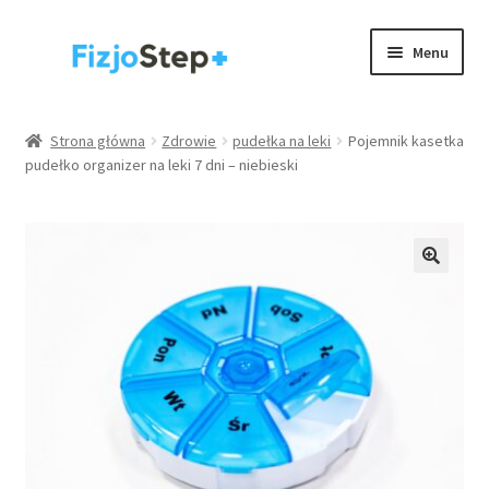
Przejdź
Przejdź
Menu
do
do
nawigacji
treści
Kinesiology taping
Strona główna
Zdrowie
pudełka na leki
Pojemnik kasetka
pudełko organizer na leki 7 dni – niebieski
Wyposażenie gabinetów
Akcesoria
Rehabilitacja / trening
Rozwiń
Zdrowie
menu
potom
.
Strona główna