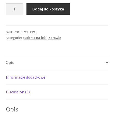
ilość
Dodaj do koszyka
Pojemnik
kasetka
pudełko
organizer
SKU:
5903699331293
Kategorie:
pudełka na leki
,
Zdrowie
na
leki
7
dni
Opis
-
niebieski
Informacje dodatkowe
Discussion (0)
Opis