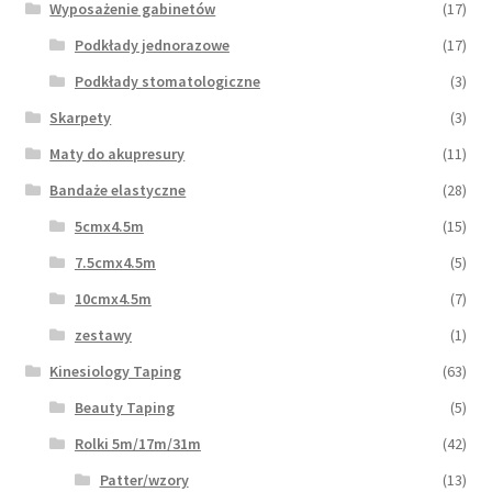
Wyposażenie gabinetów
(17)
Podkłady jednorazowe
(17)
Podkłady stomatologiczne
(3)
Skarpety
(3)
Maty do akupresury
(11)
Bandaże elastyczne
(28)
5cmx4.5m
(15)
7.5cmx4.5m
(5)
10cmx4.5m
(7)
zestawy
(1)
Kinesiology Taping
(63)
Beauty Taping
(5)
Rolki 5m/17m/31m
(42)
Patter/wzory
(13)