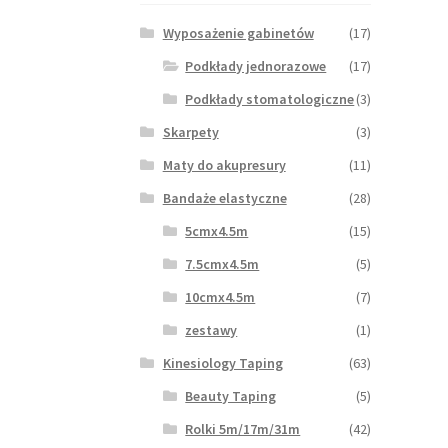
Wyposażenie gabinetów
(17)
Podkłady jednorazowe
(17)
Podkłady stomatologiczne
(3)
Skarpety
(3)
Maty do akupresury
(11)
Bandaże elastyczne
(28)
5cmx4.5m
(15)
7.5cmx4.5m
(5)
10cmx4.5m
(7)
zestawy
(1)
Kinesiology Taping
(63)
Beauty Taping
(5)
Rolki 5m/17m/31m
(42)