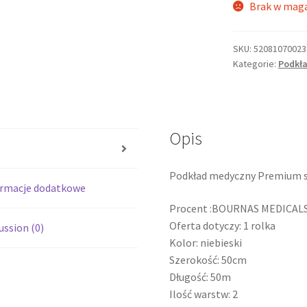
Brak w mag
SKU:
52081070023
Kategorie:
Podkła
Opis
s
Podkład medyczny Premium st
ormacje dodatkowe
Procent :BOURNAS MEDICAL
Oferta dotyczy: 1 rolka
ussion (0)
Kolor: niebieski
Szerokość: 50cm
Długość: 50m
Ilość warstw: 2