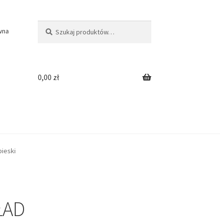
Szukaj:
Szukaj
wna
0,00
zł
ieski
ŁAD