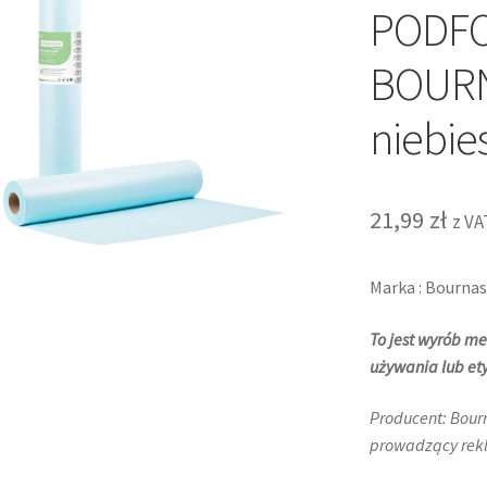
PODF
BOURN
niebie
21,99
zł
z VA
Marka : Bournas
To jest wyrób me
używania lub ety
Producent: Bourn
prowadzący rekl