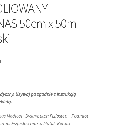
OLIOWANY
AS 50cm x 50m
ski
T
dyczny. Używaj go zgodnie z instrukcją
kietą.
as Medical | Dystrybutor: Fizjostep | Podmiot
amę: Fizjostep marta Matuk-Boruta