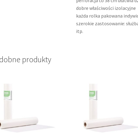
perforacja co 38 cm ułatwia d
dobre właściwości izolacyjne
każda rolka pakowana indywid
szerokie zastosowanie: służba
itp.
dobne produkty