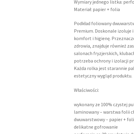
Wymiary jednego listka: perf
Materiał: papier + folia
Podkład foliowany dwuwarst
Premium. Doskonale izoluje i
komfort i higienę. Przeznacz
zdrowia, znajduje również z
salonach fryzjerskich, klubac
potrzeba ochrony i izolacji 
Każda rolka jest starannie p
estetyczny wygląd produktu.
Właściwości:
wykonany ze 100% czystej pu
laminowany – warstwa folii c
dwuwarstwowy – papier + fol
delikatne gofrowanie