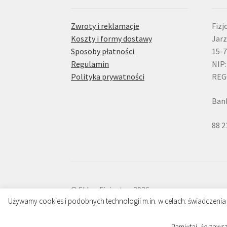
Zwroty i reklamacje
Fizj
Koszty i formy dostawy
Jarz
Sposoby płatności
15-7
Regulamin
NIP:
Polityka prywatności
REG
Bank
88 2
© Sklep Fizjostep 2026
Używamy cookies i podobnych technologii m.in. w celach: świadczenia 
Polityka prywatności
Sklep Fizjostep
.
Pamiętaj, że zaws