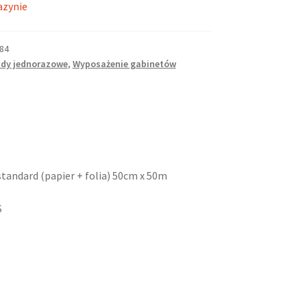
azynie
84
dy jednorazowe
,
Wyposażenie gabinetów
andard (papier + folia) 50cm x 50m
S