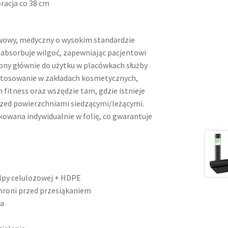
oracja co 38 cm
wowy, medyczny o wysokim standardzie
 absorbuje wilgoć, zapewniając pacjentowi
ony głównie do użytku w placówkach służby
astosowanie w zakładach kosmetycznych,
h fitness oraz wszędzie tam, gdzie istnieje
przed powierzchniami siedzącymi/leżącymi.
akowana indywidualnie w folię, co gwarantuje
lpy celulozowej + HDPE
hroni przed przesiąkaniem
ia