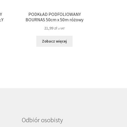
Y
PODKŁAD PODFOLIOWANY
ŁY
BOURNAS 50cm x 50m różowy
21,99
zł
z VAT
Zobacz więcej
Odbiór osobisty