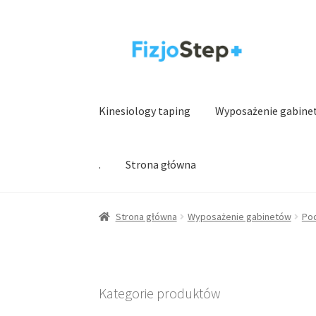
Przejdź
Przejdź
do
do
nawigacji
treści
Kinesiology taping
Wyposażenie gabine
.
Strona główna
Strona główna
Wyposażenie gabinetów
Po
Kategorie produktów