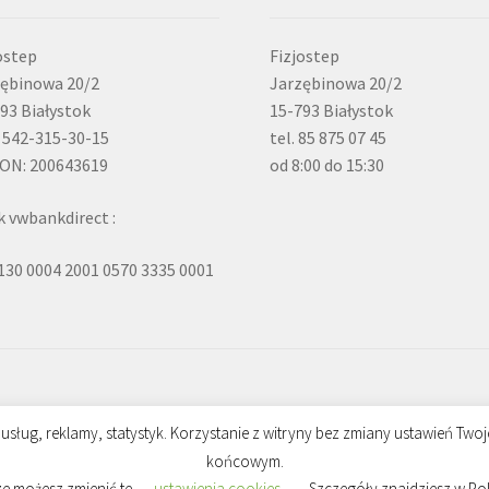
ostep
Fizjostep
ębinowa 20/2
Jarzębinowa 20/2
93 Białystok
15-793 Białystok
 542-315-30-15
tel. 85 875 07 45
ON: 200643619
od 8:00 do 15:30
 vwbankdirect :
130 0004 2001 0570 3335 0001
usług, reklamy, statystyk. Korzystanie z witryny bez zmiany ustawień Tw
końcowym.
ze możesz zmienić te
ustawienia cookies
. Szczegóły znajdziesz w Po