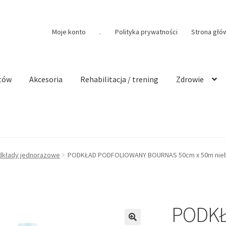
Moje konto
.
Polityka prywatności
Strona głó
tów
Akcesoria
Rehabilitacja / trening
Zdrowie
dkłady jednorazowe
PODKŁAD PODFOLIOWANY BOURNAS 50cm x 50m nieb
PODK