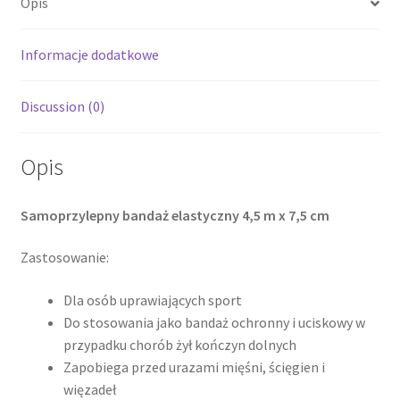
Opis
Niebieski
Informacje dodatkowe
Discussion (0)
Opis
Samoprzylepny bandaż elastyczny 4,5 m x 7,5 cm
Zastosowanie:
Dla osób uprawiających sport
Do stosowania jako bandaż ochronny i uciskowy w
przypadku chorób żył kończyn dolnych
Zapobiega przed urazami mięśni, ścięgien i
więzadeł