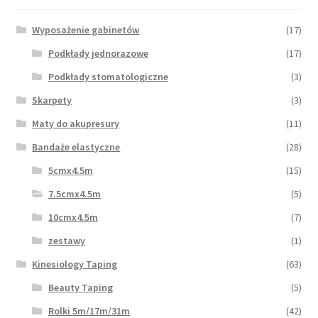
Wyposażenie gabinetów
(17)
Podkłady jednorazowe
(17)
Podkłady stomatologiczne
(3)
Skarpety
(3)
Maty do akupresury
(11)
Bandaże elastyczne
(28)
5cmx4.5m
(15)
7.5cmx4.5m
(5)
10cmx4.5m
(7)
zestawy
(1)
Kinesiology Taping
(63)
Beauty Taping
(5)
Rolki 5m/17m/31m
(42)