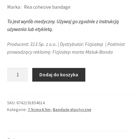
Marka : Rea cohesive bandage
To jest wyrób medyczny. Używaj go zgodnie z instrukcją
używania lub etykietą.
Producent: 313 Sp. z o.o..| Dystrybutor: Fizjostep | Podmiot
prowadzący reklamę: Fizjostep marta Matuk-Boruta
ilość
Dodaj do koszyka
Rea
Tape
bandaż
elastyczny
SKU:
6742191854614
Kategorie:
7.5cmx4.5m
,
Bandaże elastyczne
samoprzylepny
7,5cm
x
4,5m