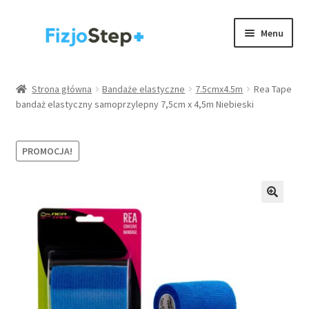
Przejdź
Przejdź
Menu
do
do
nawigacji
treści
Kinesiology taping
Strona główna
Bandaże elastyczne
7.5cmx4.5m
Rea Tape
bandaż elastyczny samoprzylepny 7,5cm x 4,5m Niebieski
Wyposażenie gabinetów
Akcesoria
PROMOCJA!
Rehabilitacja / trening
Rozwiń
Zdrowie
menu
potom
.
Strona główna