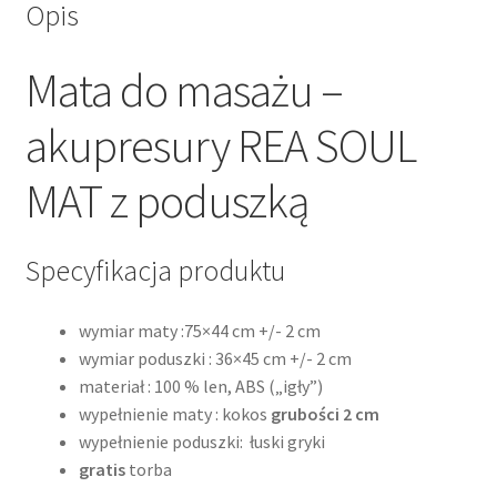
Opis
Mata do masażu –
akupresury REA SOUL
MAT z poduszką
Specyfikacja produktu
wymiar maty :75×44 cm +/- 2 cm
wymiar poduszki : 36×45 cm +/- 2 cm
materiał : 100 % len, ABS („igły”)
wypełnienie maty : kokos
grubości 2 cm
wypełnienie poduszki: łuski gryki
gratis
torba