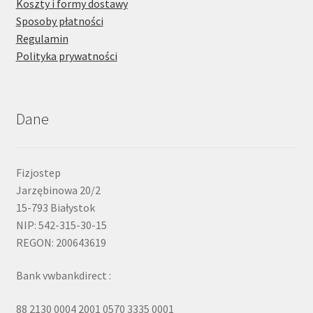
Koszty i formy dostawy
Sposoby płatności
Regulamin
Polityka prywatności
Dane
Fizjostep
Jarzębinowa 20/2
15-793 Białystok
NIP: 542-315-30-15
REGON: 200643619
Bank vwbankdirect :
88 2130 0004 2001 0570 3335 0001