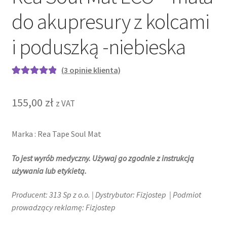
do akupresury z kolcami
i poduszką -niebieska
(
3
opinie klienta)
Oceniony
3
5.00
na 5 na
155,00
zł
z VAT
podstawie
ocen
klientów
Marka : Rea Tape Soul Mat
To jest wyrób medyczny. Używaj go zgodnie z instrukcją
używania lub etykietą.
Producent: 313 Sp z o.o. | Dystrybutor: Fizjostep | Podmiot
prowadzący reklamę: Fizjostep