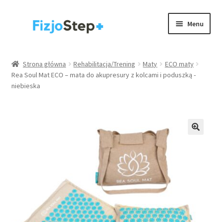
Przejdź
Przejdź
Menu
do
do
nawigacji
treści
Kinesiology taping
Strona główna
Rehabilitacja/Trening
Maty
ECO maty
Rea Soul Mat ECO – mata do akupresury z kolcami i poduszką -
Wyposażenie gabinetów
niebieska
Akcesoria
Rehabilitacja / trening
Rozwiń
Zdrowie
menu
potom
.
Strona główna