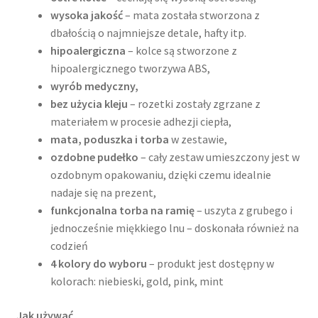
wysoka jakość
– mata została stworzona z
dbałością o najmniejsze detale, hafty itp.
hipoalergiczna
– kolce są stworzone z
hipoalergicznego tworzywa ABS,
wyrób medyczny,
bez użycia kleju
– rozetki zostały zgrzane z
materiałem w procesie adhezji ciepła,
mata, poduszka i torba
w zestawie,
ozdobne pudełko
– cały zestaw umieszczony jest w
ozdobnym opakowaniu, dzięki czemu idealnie
nadaje się na prezent,
funkcjonalna torba na ramię
– uszyta z grubego i
jednocześnie miękkiego lnu – doskonała również na
codzień
4 kolory do wyboru
– produkt jest dostępny w
kolorach: niebieski, gold, pink, mint
Jak używać