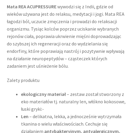
Mata REA ACUPRESSURE
wywodzi się z Indii, gdzie od
wieków używana jest do relaksu, medytacji i jogi. Mata REA
łagodzi ból, uczucie zmęczenia i prowadzi do relaksacji
organizmu. Tysiąc kolców poprzez uciskanie wybranych
rejonów ciała, poprawia ukrwienie mięśni doprowadzając
do szybszej ich regeneracji oraz do wydzielania się
endorfiny, które poprawiają nastrój i pozytywnie wpływają
na działanie neuropeptydów – cząsteczek których
zadaniem jest uśnieżenie bólu.
Zalety produktu
ekologiczny materiał
– zestaw został stworzony z
eko materiałów tj. naturalny len, włókno kokosowe,
łuski gryki:-
Len
– delikatna, lekka, a jednocześnie wytrzymała
tkanina o wielu właściwościach. Cechuje się
działaniem
antybakteryjnym, antyalergicznym,