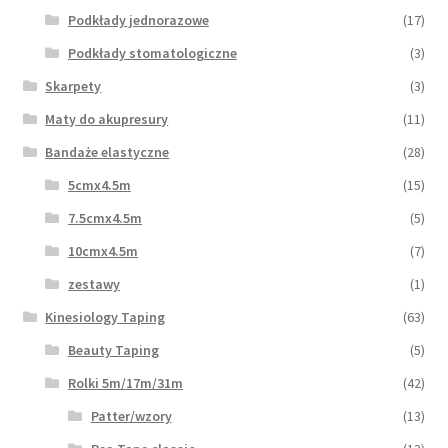
Podkłady jednorazowe
(17)
Podkłady stomatologiczne
(3)
Skarpety
(3)
Maty do akupresury
(11)
Bandaże elastyczne
(28)
5cmx4.5m
(15)
7.5cmx4.5m
(5)
10cmx4.5m
(7)
zestawy
(1)
Kinesiology Taping
(63)
Beauty Taping
(5)
Rolki 5m/17m/31m
(42)
Patter/wzory
(13)