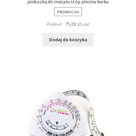
poduszką do masażu stóp pleców karku
PROMOCJA!
79,00
zł
75,00
zł
z VAT
Dodaj do koszyka