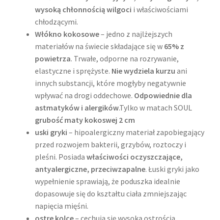
wysoką chłonnością wilgoci
i właściwościami
chłodzącymi.
Włókno kokosowe
– jedno z najlżejszych
materiałów na świecie składające się w
65% z
powietrza
. Trwałe, odporne na rozrywanie,
elastyczne i sprężyste.
Nie wydziela kurzu
ani
innych substancji, które mogłyby negatywnie
wpływać na drogi oddechowe.
Odpowiednie dla
astmatyków i alergików
.Tylko w matach SOUL
grubość maty kokoswej 2 cm
uski gryki
– hipoalergiczny materiał zapobiegający
przed rozwojem bakterii, grzybów, roztoczy i
pleśni. Posiada
właściwości oczyszczające,
antyalergiczne, przeciwzapalne
. Łuski gryki jako
wypełnienie sprawiają, że poduszka idealnie
dopasowuje się do kształtu ciała zmniejszając
napięcia mięśni.
ostre kolce
– cechują się wysoką ostrością,