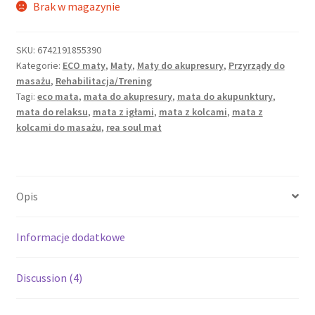
Brak w magazynie
SKU:
6742191855390
Kategorie:
ECO maty
,
Maty
,
Maty do akupresury
,
Przyrządy do
masażu
,
Rehabilitacja/Trening
Tagi:
eco mata
,
mata do akupresury
,
mata do akupunktury
,
mata do relaksu
,
mata z igłami
,
mata z kolcami
,
mata z
kolcami do masażu
,
rea soul mat
Opis
Informacje dodatkowe
Discussion (4)