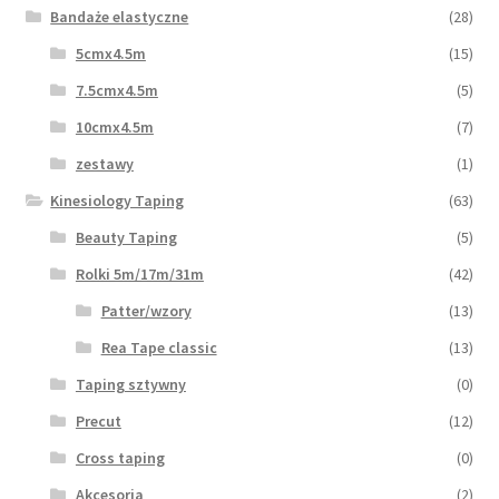
Bandaże elastyczne
(28)
5cmx4.5m
(15)
7.5cmx4.5m
(5)
10cmx4.5m
(7)
zestawy
(1)
Kinesiology Taping
(63)
Beauty Taping
(5)
Rolki 5m/17m/31m
(42)
Patter/wzory
(13)
Rea Tape classic
(13)
Taping sztywny
(0)
Precut
(12)
Cross taping
(0)
Akcesoria
(2)