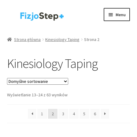
Przejdź
Przejdź
Menu
do
do
nawigacji
treści
Kinesiology taping
Strona główna
Kinesiology Taping
Strona 2
Wyposażenie gabinetów
Kinesiology Taping
Akcesoria
Rehabilitacja / trening
Rozwiń
Wyświetlanie 13–24 z 63 wyników
Zdrowie
menu
potom
.
1
2
3
4
5
6
Strona główna