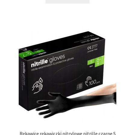
Rękawice rękawiczki nitrylowe nitrille czarne S