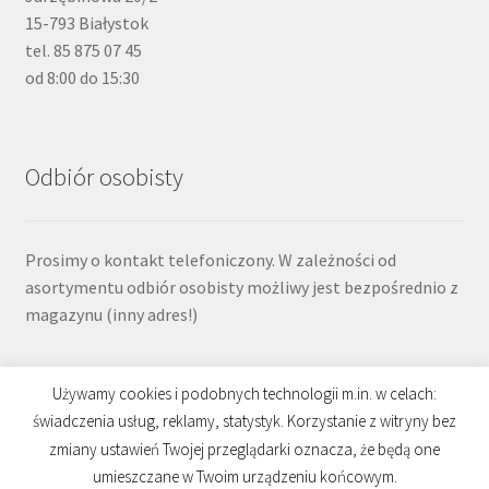
15-793 Białystok
tel. 85 875 07 45
od 8:00 do 15:30
Odbiór osobisty
Prosimy o kontakt telefoniczony. W zależności od
asortymentu odbiór osobisty możliwy jest bezpośrednio z
magazynu (inny adres!)
Używamy cookies i podobnych technologii m.in. w celach:
świadczenia usług, reklamy, statystyk. Korzystanie z witryny bez
zmiany ustawień Twojej przeglądarki oznacza, że będą one
© Sklep Fizjostep 2026
umieszczane w Twoim urządzeniu końcowym.
Polityka prywatności
Sklep Fizjostep
.