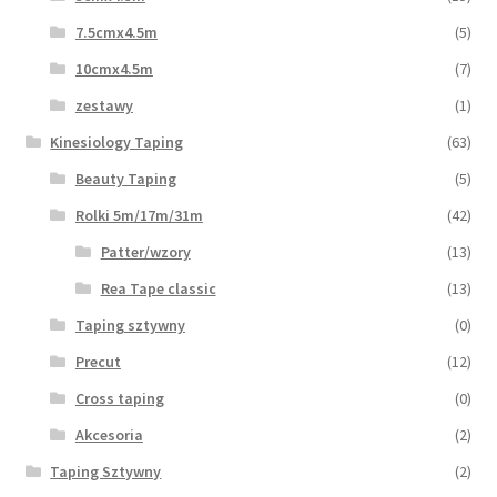
7.5cmx4.5m
(5)
10cmx4.5m
(7)
zestawy
(1)
Kinesiology Taping
(63)
Beauty Taping
(5)
Rolki 5m/17m/31m
(42)
Patter/wzory
(13)
Rea Tape classic
(13)
Taping sztywny
(0)
Precut
(12)
Cross taping
(0)
Akcesoria
(2)
Taping Sztywny
(2)