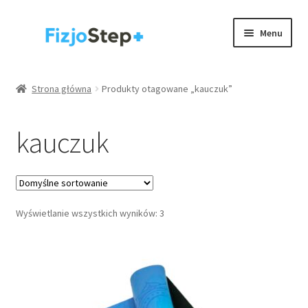
Przejdź
Przejdź
Menu
do
do
nawigacji
treści
Kinesiology taping
Strona główna
Produkty otagowane „kauczuk”
Wyposażenie gabinetów
kauczuk
Akcesoria
Rehabilitacja / trening
Rozwiń
Wyświetlanie wszystkich wyników: 3
Zdrowie
menu
potom
.
Strona główna